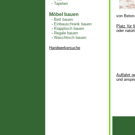
-
Tapeten
Möbel bauen
von Beton-
-
Bett bauen
-
Einbauschrank bauen
Platz für 
-
Klapptisch bauen
oder natü
-
Regale bauen
-
Waschtisch bauen
Handwerkersuche
Auffahrt g
und anspr