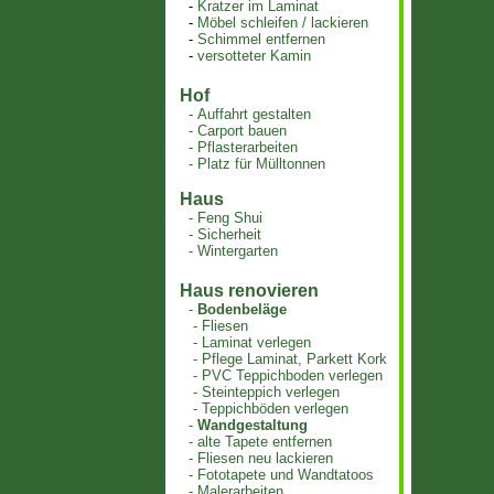
-
Kratzer im Laminat
-
Möbel schleifen / lackieren
-
Schimmel entfernen
-
versotteter Kamin
Hof
-
Auffahrt gestalten
-
Carport bauen
-
Pflasterarbeiten
-
Platz für Mülltonnen
Haus
-
Feng Shui
-
Sicherheit
-
Wintergarten
Haus renovieren
-
Bodenbeläge
-
Fliesen
-
Laminat verlegen
-
Pflege Laminat, Parkett Kork
-
PVC Teppichboden verlegen
-
Steinteppich verlegen
-
Teppichböden verlegen
-
Wandgestaltung
-
alte Tapete entfernen
-
Fliesen neu lackieren
-
Fototapete und Wandtatoos
-
Malerarbeiten