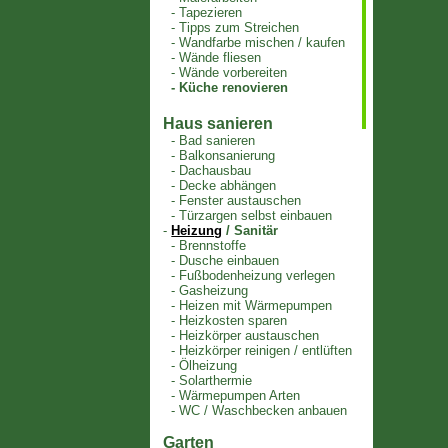
-
Tapezieren
-
Tipps zum Streichen
-
Wandfarbe mischen / kaufen
-
Wände fliesen
-
Wände vorbereiten
-
Küche renovieren
Haus sanieren
-
Bad sanieren
-
Balkonsanierung
-
Dachausbau
-
Decke abhängen
-
Fenster austauschen
-
Türzargen selbst einbauen
-
Heizung
/ Sanitär
-
Brennstoffe
-
Dusche einbauen
-
Fußbodenheizung verlegen
-
Gasheizung
-
Heizen mit Wärmepumpen
-
Heizkosten sparen
-
Heizkörper austauschen
-
Heizkörper reinigen / entlüften
-
Ölheizung
-
Solarthermie
-
Wärmepumpen Arten
-
WC / Waschbecken anbauen
Garten