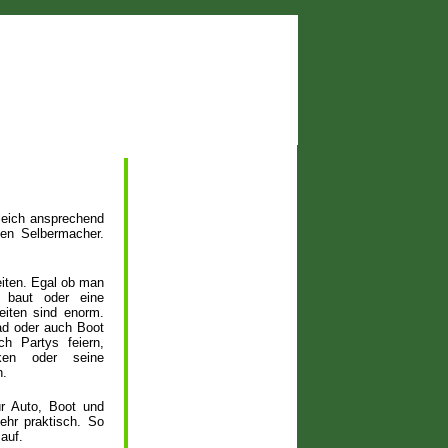
leich ansprechend
eden Selbermacher.
iten. Egal ob man
 baut oder eine
eiten sind enorm.
rad oder auch Boot
h Partys feiern,
ken oder seine
n.
ür Auto, Boot und
ehr praktisch. So
 auf.