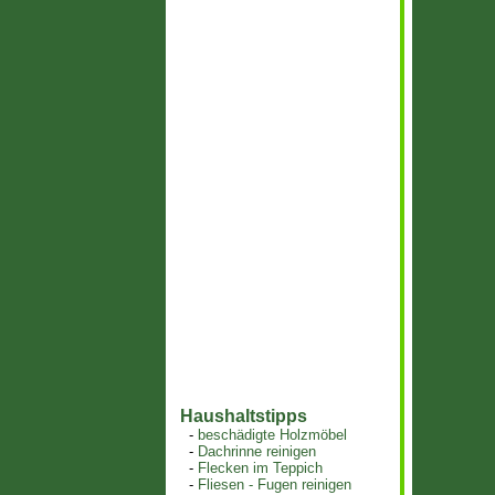
Haushaltstipps
-
beschädigte Holzmöbel
-
Dachrinne reinigen
-
Flecken im Teppich
-
Fliesen - Fugen reinigen