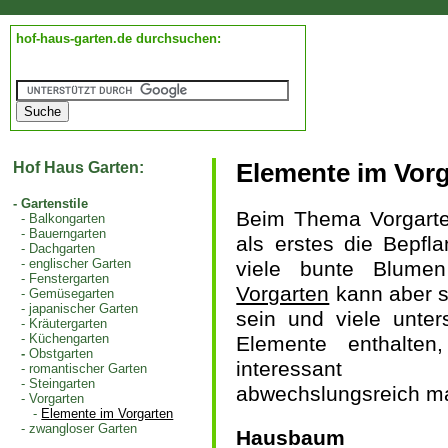
hof-haus-garten.de durchsuchen:
Hof Haus Garten:
Elemente im Vor
-
Gartenstile
Beim Thema Vorgarten
-
Balkongarten
-
Bauerngarten
als erstes die Bepfl
-
Dachgarten
-
englischer Garten
viele bunte Blumen
-
Fenstergarten
Vorgarten
kann aber s
-
Gemüsegarten
-
japanischer Garten
sein und viele unter
-
Kräutergarten
-
Küchengarten
Elemente enthalten
-
Obstgarten
interessan
-
romantischer Garten
-
Steingarten
abwechslungsreich m
-
Vorgarten
-
Elemente im Vorgarten
-
zwangloser Garten
Hausbaum